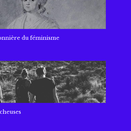
onnière du féminisme
rcheuses