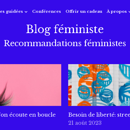
tes guidées
Conférences
Offrir un cadeau
À propos
Blog féministe
Recommandations féministes
'on écoute en boucle
Besoin de liberté: stre
21 août 2023