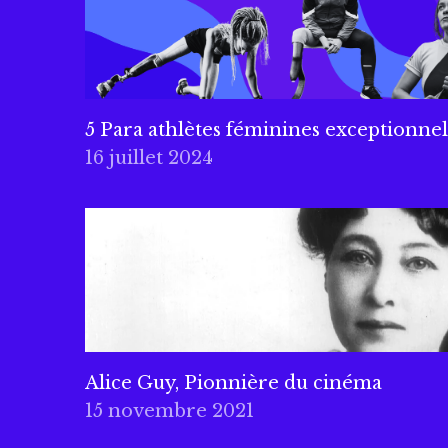
5 Para athlètes féminines exceptionnel
16 juillet 2024
Alice Guy, Pionnière du cinéma
15 novembre 2021