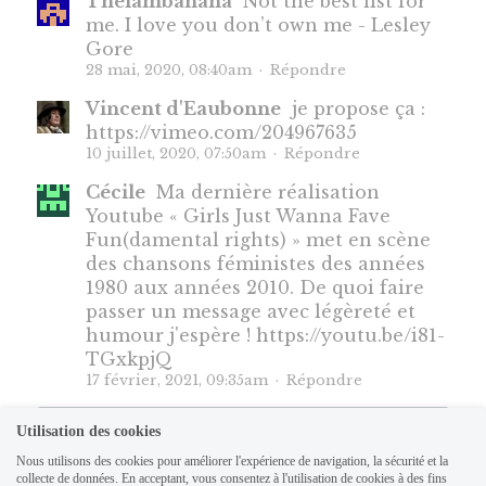
Thelambanana
Not the best list for
me. I love you don’t own me - Lesley
Gore
28 mai, 2020, 08:40am
·
Répondre
Vincent d'Eaubonne
je propose ça :
https://vimeo.com/204967635
10 juillet, 2020, 07:50am
·
Répondre
Cécile
Ma dernière réalisation
Youtube « Girls Just Wanna Fave
Fun(damental rights) » met en scène
des chansons féministes des années
1980 aux années 2010. De quoi faire
passer un message avec légèreté et
humour j'espère ! https://youtu.be/i81-
TGxkpjQ
17 février, 2021, 09:35am
·
Répondre
Utilisation des cookies
Nous utilisons des cookies pour améliorer l'expérience de navigation, la sécurité et la
collecte de données. En acceptant, vous consentez à l'utilisation de cookies à des fins