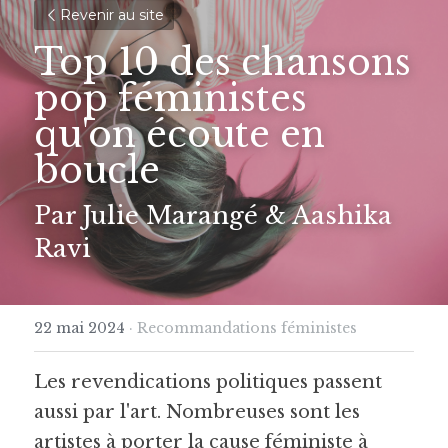
Revenir au site
Top 10 des chansons 
pop féministes 
qu'on écoute en 
boucle
Par Julie Marangé & Aashika 
Ravi
22 mai 2024
·
Recommandations féministes
Les revendications politiques passent 
aussi par l'art. Nombreuses sont les 
artistes à porter la cause féministe à 