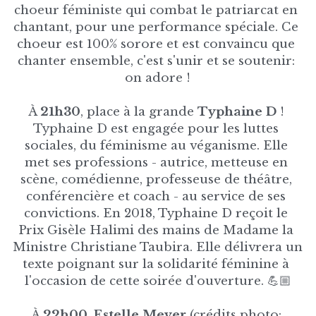
choeur féministe qui combat le patriarcat en 
chantant, pour une performance spéciale. Ce 
choeur est 100% sorore et est convaincu que 
chanter ensemble, c'est s'unir et se soutenir: 
on adore !
À 
21h30
, place à la grande 
Typhaine D 
! 
Typhaine D est engagée pour les luttes 
sociales, du féminisme au véganisme. Elle 
met ses professions - autrice, metteuse en 
scène, comédienne, professeuse de théâtre, 
conférencière et coach - au service de ses 
convictions. En 2018, Typhaine D reçoit le 
Prix Gisèle Halimi des mains de Madame la 
Ministre Christiane Taubira. Elle délivrera un 
texte poignant sur la solidarité féminine à 
l'occasion de cette soirée d'ouverture. 💪🏼
À 
22h00
, 
Estelle Meyer
 (crédits photo: 