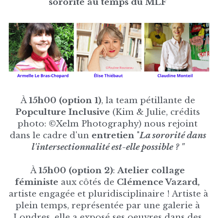
sororité au temps du MLF 
À 
15h00 (option 1)
, la team pétillante de 
Popculture Inclusive 
(Kim & Julie, crédits 
photo: ©Xelm Photography) nous rejoint 
dans le cadre d'un 
entretien 
"
La sororité dans 
l'intersectionnalité est-elle possible ? " 
À 
15h00 (option 2)
: 
Atelier collage 
féministe 
aux côtés de 
Clémence Vazard,
artiste engagée et pluridisciplinaire ! Artiste à 
plein temps, représentée par une galerie à 
Londres, elle a exposé ses oeuvres dans des 