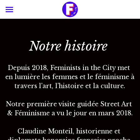
×
CATÉGORIES DE BLOG
Accueil
Pop culture
Visites guidées
Notre histoire 
Débats
Conférences
Publiques
Histoire
Votre groupe privé
Offrir un cadeau
Depuis 2018, Feminists in the City met 
en lumière les femmes et le féminisme à 
Portraits de femmes
À propos
travers l'art, l'histoire et la culture.
Recommandations féministes
🇬🇧 English
Notre histoire
Notre première visite guidée Street Art 
Sororité - La Podcast
Rechercher
& Féminisme a vu le jour en mars 2018.
Équipe & Partenaires
Claudine Monteil, historienne et 
Contact