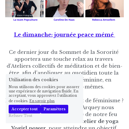
Le dimanche: journée peace mémé 
Ce dernier jour du Sommet de la Sororité 
apportera une touche relax au travers 
d'Ateliers collectifs de méditation et de bien-
être, afin d'appliquer au quotidien toute la 
douceur de la solidarité féminine, en 
Utilisation des cookies
commençant par nous-mêmes.
Nous utilisons des cookies pour assurer
une expérience de navigation fluide. En
acceptant, vous approuvez l'utilisation
Prêt·es pour un mix de yoga et de féminisme ? 
de cookies.
En savoir plus
À 
10h00 (option 1)
, Cécile Arquey nous 
Accepter tout
Paramètres
accompagne à la découverte de notre feu 
Refuser Tout
intérieur à l'occasion d'un
Atelier de yoga 
Yogirl power,
 pour atteindre un objectif 