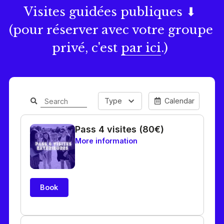
Visites guidées publiques ⬇ 
(pour réserver avec votre groupe 
privé, c'est 
par ici
.) 