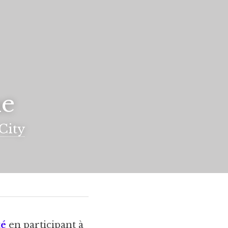
me
City
té
 en participant à 