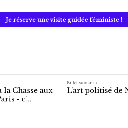
Je réserve une visite guidée féministe !
Billet suivant
 à la Chasse aux
L'art politisé de
ris - c'...