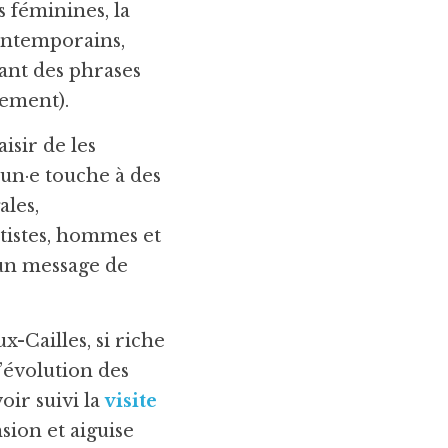
 féminines, la 
ntemporains, 
ant des phrases 
lement).
isir de les 
un·e touche à des 
les, 
istes, hommes et 
un message de 
-Cailles, si riche 
’évolution des 
ir suivi la 
visite 
ion et aiguise 