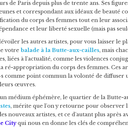
rs de Paris depuis plus de trente ans. Ses figures
jeunes et correspondant aux idéaux de beauté co
ification du corps des femmes tout en leur associ
épendance et leur liberté sexuelle (mais pas seu
voiler les autres artistes, pour vous laisser le pla
e votre 
balade à la Butte-aux-cailles
, mais chac
, liées à l’actualité, comme les violences conjuga
a ré-appropriation du corps des femmes. Ces art
e·s comme point commun la volonté de diffuser 
 leurs œuvres.
 un médium éphémère, le quartier de la Butte-aux
stes
, mérite que l’on y retourne pour observer l
es nouveaux artistes, et ce d’autant plus après avo
e City
 qui nous en donne les clés de compréhens