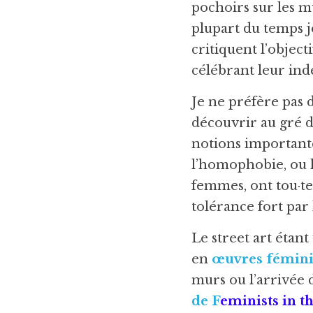
pochoirs sur les mu
plupart du temps 
critiquent l’object
célébrant leur ind
Je ne préfère pas dé
découvrir au gré d
notions importantes
l’homophobie, ou l
femmes, ont tou·t
tolérance fort par
Le street art étant
en 
œuvres fémini
murs ou l’arrivée d
de F
eminists in th