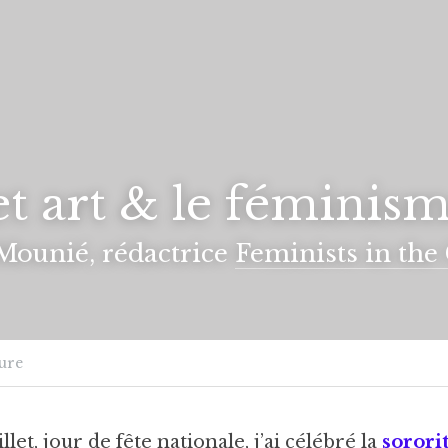
et art & le féminis
Mounié, rédactrice 
Feminists in the 
ure
et, jour de fête nationale, j’ai célébré la 
sorori