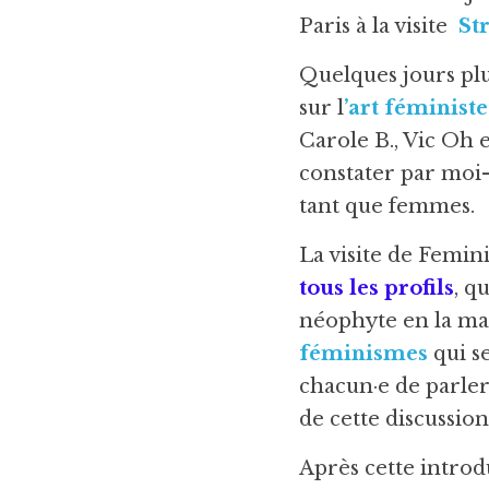
Paris à la visite  
St
Quelques jours plus
sur l
’art féministe
Carole B., Vic Oh e
constater par moi-
tant que femmes.
La visite de Femin
tous les profils
, q
néophyte en la ma
féminismes
 qui s
chacun·e de parler
de cette discussion
Après cette introdu