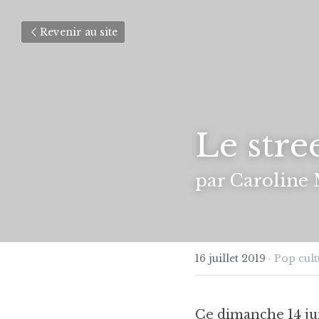
Revenir au site
Le stre
par Caroline 
16 juillet 2019
·
Pop cult
Ce dimanche 14 juill