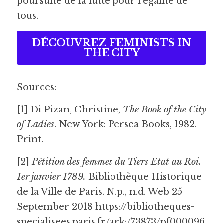
poursuite de la lutte pour l'égalité de 
tous.
DÉCOUVREZ FEMINISTS IN
THE CITY
Sources:
[1] Di Pizan, Christine, 
The Book of the City 
of Ladies
. New York: Persea Books, 1982. 
Print.
[2] 
Pétition des femmes du Tiers Etat au Roi. 
1er janvier 1789. 
Bibliothèque Historique 
de la Ville de Paris. N.p., n.d. Web 25 
September 2018 https://bibliotheques-
specialisees.paris.fr/ark:/73873/pf000096